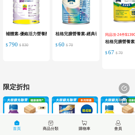
補體素-優鉻活力營養配方810g(箱*6)
桂格完膳營養素-經典香草250ml(箱*24)
同品項-24件$139
桂格完膳營養素-原
790
60
$
830
$
70
$
$
67
$
70
一般會員價
一般會員價
$
一般會員價
限定折扣
首頁
商品分類
購物車
會員